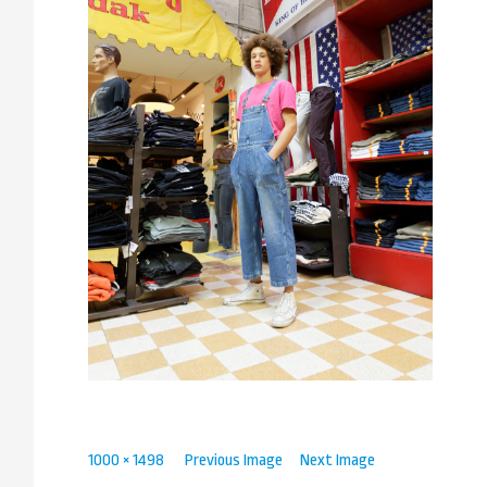
Full
1000 × 1498
Previous Image
Next Image