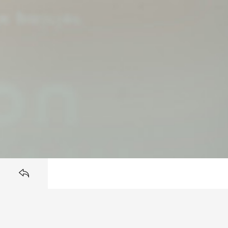
RÉFÉRENCES
BACK TO
L