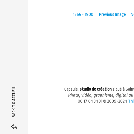
Full
1265 × 1900
Previous Image
N
size
ACCUEIL
Capsule,
studio de création
situé à Sai
Photo, vidéo, graphisme, digital au 
06 17 64 34 31 © 2009-2024
Thi
BACK TO